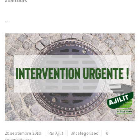
alentours
…
20 septembre 2019
Par
Ajilit
Uncategorized
0
commentaires