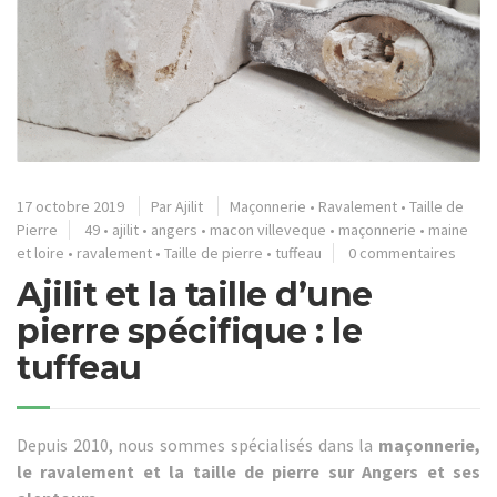
17 octobre 2019
Par
Ajilit
Maçonnerie
•
Ravalement
•
Taille de
Pierre
49
•
ajilit
•
angers
•
macon villeveque
•
maçonnerie
•
maine
et loire
•
ravalement
•
Taille de pierre
•
tuffeau
0 commentaires
Ajilit et la taille d’une
pierre spécifique : le
tuffeau
Depuis 2010, nous sommes spécialisés dans la
maçonnerie,
le ravalement et la taille de pierre sur Angers et ses