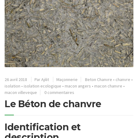
26 avril 2018
Par
Ajilit
Maçonnerie
Beton Chanvre
•
chanvre
•
isolation
•
isolation ecologique
•
macon angers
•
macon chanvre
•
macon villeveque
0 commentaires
Le Béton de chanvre
Identification et
description