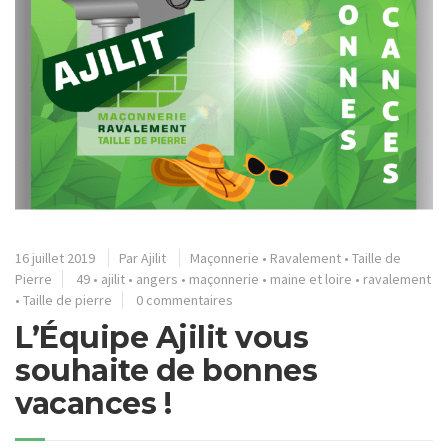
16 juillet 2019
Par
Ajilit
Maçonnerie
•
Ravalement
•
Taille de
Pierre
49
•
ajilit
•
angers
•
maçonnerie
•
maine et loire
•
ravalement
•
Taille de pierre
0 commentaires
L’Équipe Ajilit vous
souhaite de bonnes
vacances !