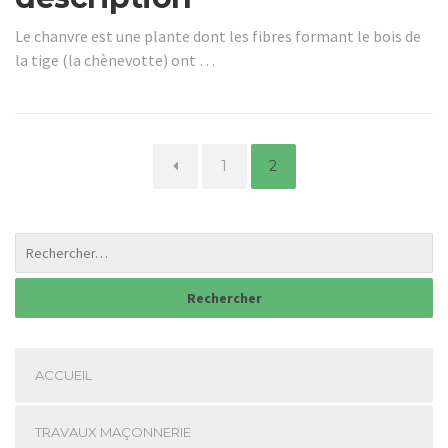
Le chanvre est une plante dont les fibres formant le bois de
la tige (la chènevotte) ont …
Page
Page
1
2
ACCUEIL
TRAVAUX MAÇONNERIE