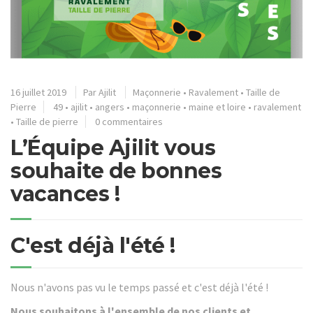
16 juillet 2019
Par
Ajilit
Maçonnerie
•
Ravalement
•
Taille de
Pierre
49
•
ajilit
•
angers
•
maçonnerie
•
maine et loire
•
ravalement
•
Taille de pierre
0 commentaires
L’Équipe Ajilit vous
souhaite de bonnes
vacances !
C'est déjà l'été !
Nous n'avons pas vu le temps passé et c'est déjà l'été !
Nous souhaitons à l'ensemble de nos clients et