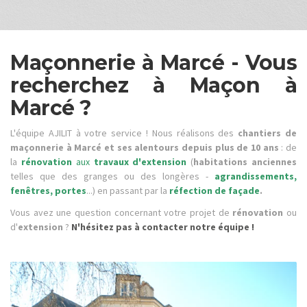
Maçonnerie à Marcé - Vous
recherchez à Maçon à
Marcé ?
L'équipe AJILIT à votre service ! Nous réalisons des
chantiers de
maçonnerie à Marcé et ses alentours depuis plus de 10 ans
: de
la
rénovation
aux
travaux d'extension
(
habitations anciennes
telles que des granges ou des longères -
agrandissements,
fenêtres, portes
...) en passant par la
réfection de façade
.
Vous avez une question concernant votre projet de
rénovation
ou
d'
extension
?
N'hésitez pas à contacter notre équipe !