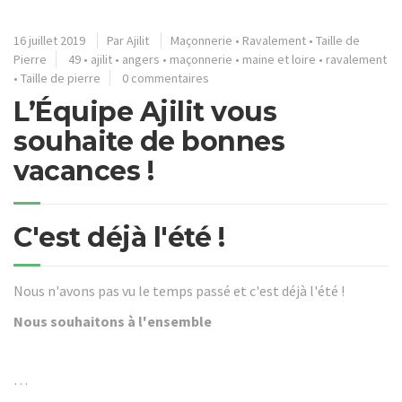
16 juillet 2019
Par
Ajilit
Maçonnerie
•
Ravalement
•
Taille de
Pierre
49
•
ajilit
•
angers
•
maçonnerie
•
maine et loire
•
ravalement
•
Taille de pierre
0 commentaires
L’Équipe Ajilit vous
souhaite de bonnes
vacances !
C'est déjà l'été !
Nous n'avons pas vu le temps passé et c'est déjà l'été !
Nous souhaitons à l'ensemble
…