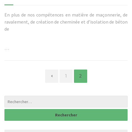
En plus de nos compétences en matière de maçonnerie, de
ravalement, de création de cheminée et d’isolation de béton
de
…
Page
Page
1
2