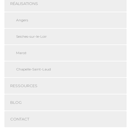
RÉALISATIONS
Angers
Seiches-sur-le-Loir
Marcé
Chapelle-Saint-Laud
RESSOURCES
BLOG
CONTACT