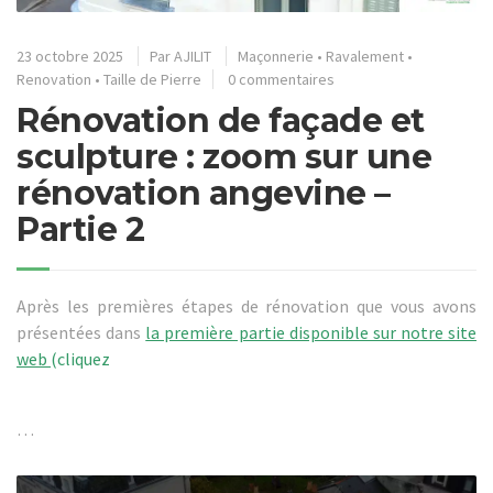
23 octobre 2025
Par
AJILIT
Maçonnerie
•
Ravalement
•
Renovation
•
Taille de Pierre
0 commentaires
Rénovation de façade et
sculpture : zoom sur une
rénovation angevine –
Partie 2
Après les premières étapes de rénovation que vous avons
présentées dans
la première partie disponible sur notre site
web
(cliquez
…